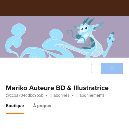
Mariko Auteure BD & Illustratrice
@
ccba704ddbc9b5b
abonnés
abonnements
Boutique
À propos
Boutique