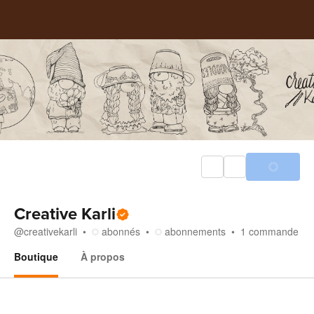
Creative Karli
@
creativekarli
abonnés
abonnements
1
commande
Boutique
À propos
Boutique