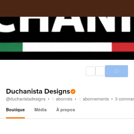
Duchanista Designs
@
duchanistadesigns
abonnés
abonnements
3
comma
Boutique
Média
À propos
Boutique