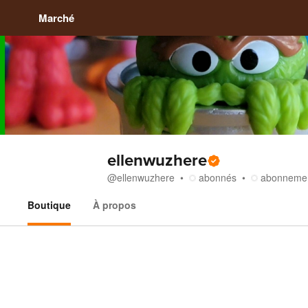
Marché
ellenwuzhere
@
ellenwuzhere
abonnés
abonneme
Boutique
À propos
Boutique