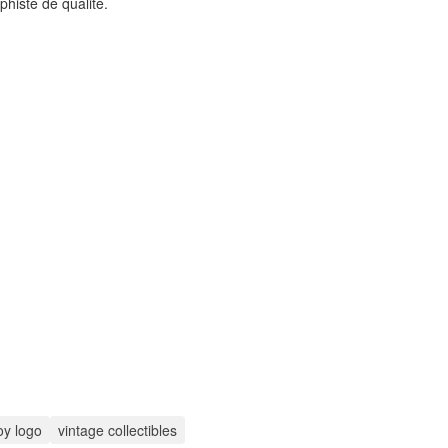
phiste de qualité.
oy logo
vintage collectibles