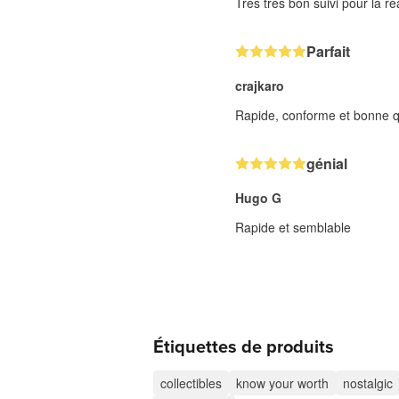
Très très bon suivi pour la r
Parfait
crajkaro
Rapide, conforme et bonne q
génial
Hugo G
Rapide et semblable
Étiquettes de produits
collectibles
know your worth
nostalgic