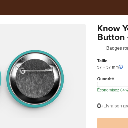
Know Y
Button 
Pop Cul
Badges ro
Collect
Taille
57 × 57 mm
Quantité
Économisez 64% 
0
+
Livraison gr