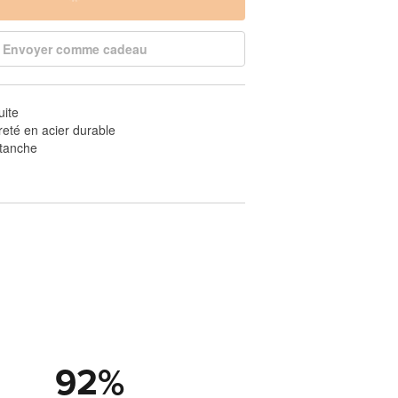
Envoyer comme cadeau
uite
reté en acier durable
étanche
92
%