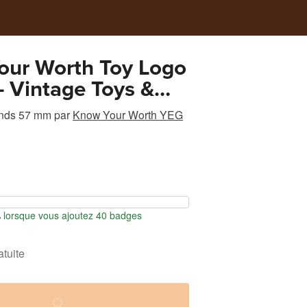
our Worth Toy Logo
- Vintage Toys &
ture | Retro
nds 57 mm
par
Know Your Worth YEG
ibles Pin
lorsque vous ajoutez 40 badges
atuite