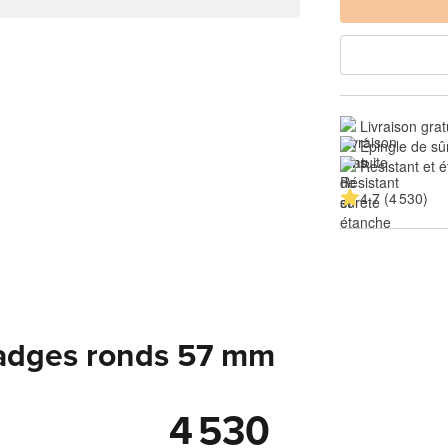
Livraison grat
Épingle de sû
Résistant et 
4.7 (4 530)
badges ronds 57 mm
4 530