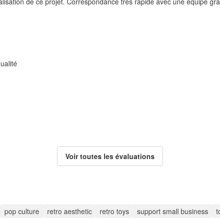
éalisation de ce projet. Correspondance très rapide avec une équipe gra
ualité
Voir toutes les évaluations
pop culture
retro aesthetic
retro toys
support small business
t