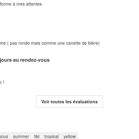
nforme à mes attentes
rme ( pas ronde mais comme une canette de bière)
ujours au rendez-vous
 !
Voir toutes les évaluations
iscus
summer
tiki
tropical
yellow