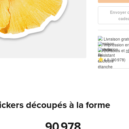
Envoyer
cade
Livraison grat
Impression en
Durables et 
r
4.9 (90 978)
tickers découpés à la forme
90 978