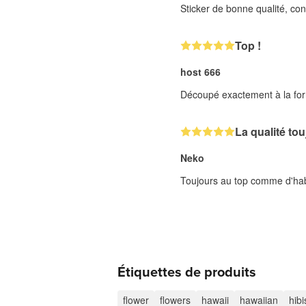
Sticker de bonne qualité, co
Top !
host 666
Découpé exactement à la fo
La qualité to
Neko
Toujours au top comme d'hab
Étiquettes de produits
flower
flowers
hawaii
hawaiian
hib