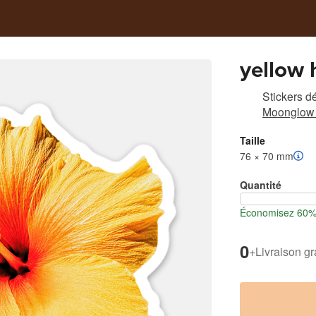
yellow 
Stickers d
Moonglow 
Taille
76 × 70 mm
Quantité
Économisez 60% l
0
+
Livraison gr