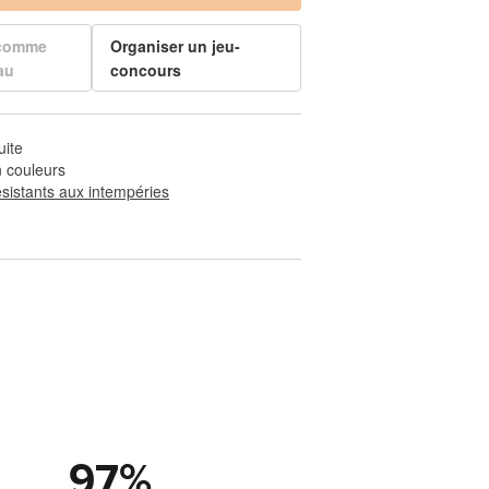
 comme
Organiser un jeu-
au
concours
uite
 couleurs
ésistants aux intempéries
97
%