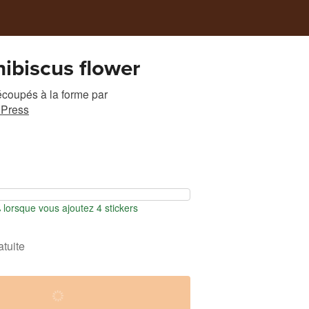
hibiscus flower
écoupés à la forme
par
Press
orsque vous ajoutez 4 stickers
atuite