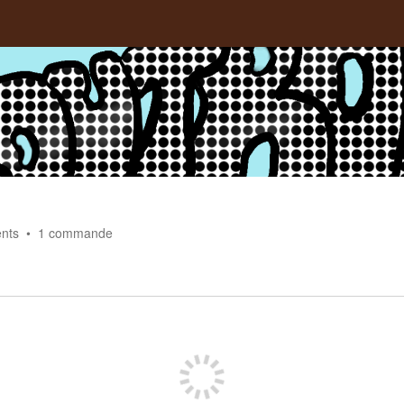
nts
1
commande