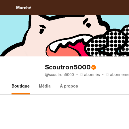
Marché
Scoutron5000
@
scoutron5000
abonnés
abonneme
Boutique
Média
À propos
Boutique