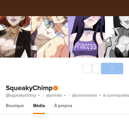
SqueakyChimp
@
squeakychimp
abonnés
abonnements
9
commandes
Boutique
Média
À propos
Média