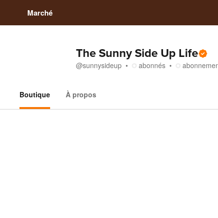
Marché
The Sunny Side Up Life
@
sunnysideup
abonnés
abonnemen
Boutique
À propos
Boutique