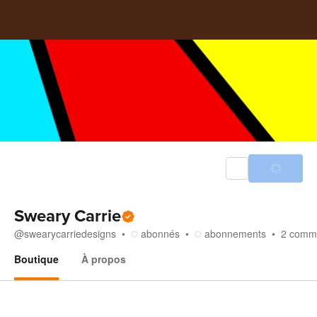
Sweary Carrie
@
swearycarriedesigns
abonnés
abonnements
2
comm
Boutique
À propos
Boutique