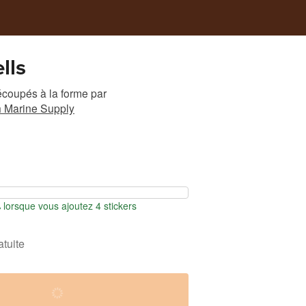
lls
écoupés à la forme
par
h Marine Supply
orsque vous ajoutez 4 stickers
atuite