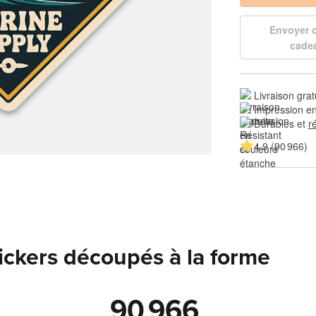
Envoyer
cade
Livraison grat
Impression en
Durables et 
r
4.9 (90 966)
tickers découpés à la forme
90 966