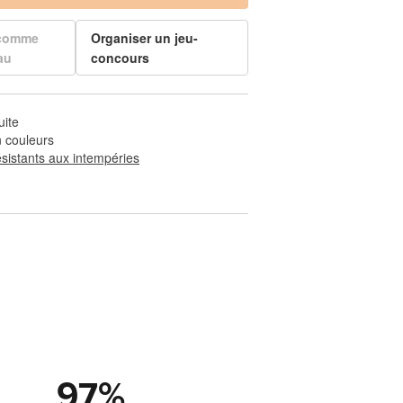
 comme
Organiser un jeu-
au
concours
uite
 couleurs
ésistants aux intempéries
97
%