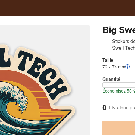
Big Swe
Stickers d
Swell Tec
Taille
76 × 74 mm
Quantité
Économisez 56% l
0
+
Livraison gr