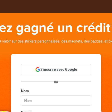
ez gagné un crédit 
valoir sur des stickers personnalisés, des magnets, des badges, et bi
S'inscrire avec Google
ou
Nom