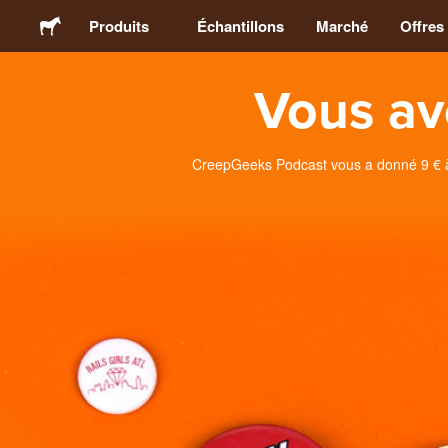
Produits
Échantillons
Marché
Offres
Vous av
Stickers
Étiquettes
CreepGeeks Podcast vous a donné 9 € à 
Magnets
Badges
Emballage
Vêtements
Acryliques