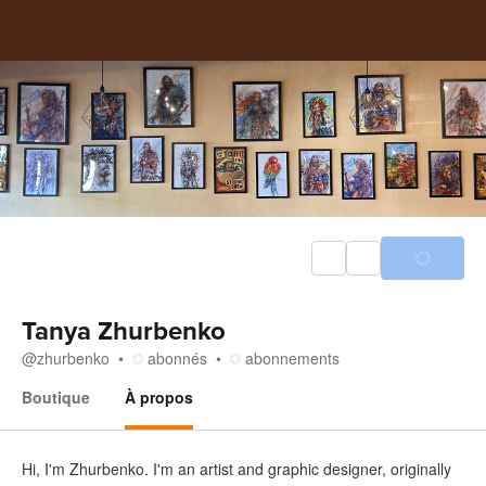
Tanya Zhurbenko
@
zhurbenko
abonnés
abonnements
Boutique
À propos
À propos
Hi, I'm Zhurbenko. I'm an artist and graphic designer, originally