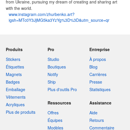
from Ukraine, pursuing my dream of creating and sharing art
with the world.
www.instagram.com/zhurbenko.art?
igsh=MTc0Y3JjMG5ka3YzYg%3D%3D&utm_source=qr
Produits
Pro
Entreprise
Stickers
Studio
À propos
Étiquettes
Boutiques
Blog
Magnets
Notify
Carrières
Badges
Ship
Presse
Emballage
Plus d'outils Pro
Statistiques
Vêtements
Ressources
Assistance
Acryliques
Plus de produits
Offres
Aide
Équipes
Retours
Modèles
Commentaire