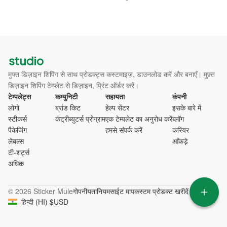
मुफ्त डिज़ाइन शिपिंग से साथ प्रोडक्ट्स कस्टमाइज़, डाउनलोड करें और बनाएँ। मुफ़्त
डिज़ाइन शिपिंग टेम्प्लेट से डिज़ाइन, प्रिंट ऑर्डर करें।
टेम्पलेट्स
कम्युनिटी
सहायता
कंपनी
लोगो
ब्रांड किट
हेल्प सेंटर
इसके बारे में
स्टीकर्स
कंट्रीब्युटर्स प्रोग्राम
एक टेम्पलेट का अनुरोध करें
ब्लॉग
पैकेजिंग
हमसे संपर्क करें
करियर
लेबल्स
आँकड़े
टी-शर्ट्स
अधिक
© 2026 Sticker Mule
गोपनीयता
नियम
साईट माप
कस्टम प्रोडक्ट खरीदें
हिन्दी
(
HI
)
$
USD