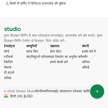
किसी भी फ़ॉर्मेट में डिजिटल डाउनलोड की सुविधा
मुफ्त डिज़ाइन शिपिंग से साथ प्रोडक्ट्स कस्टमाइज़, डाउनलोड करें और बनाएँ। मुफ़्त
डिज़ाइन शिपिंग टेम्प्लेट से डिज़ाइन, प्रिंट ऑर्डर करें।
टेम्पलेट्स
कम्युनिटी
सहायता
कंपनी
लोगो
ब्रांड किट
हेल्प सेंटर
इसके बारे में
स्टीकर्स
कंट्रीब्युटर्स प्रोग्राम
एक टेम्पलेट का अनुरोध करें
ब्लॉग
पैकेजिंग
हमसे संपर्क करें
करियर
लेबल्स
आँकड़े
टी-शर्ट्स
अधिक
© 2026 Sticker Mule
गोपनीयता
नियम
साईट माप
कस्टम प्रोडक्ट खरीदें
हिन्दी
(
HI
)
$
USD