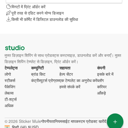
मिनटों में प्रिंट ऑर्डर करें
पूरी तरह से एडिट करने योग्य डिजाइन
किसी भी फ़ॉर्मेट में डिजिटल डाउनलोड की सुविधा
मुफ्त डिज़ाइन शिपिंग से साथ प्रोडक्ट्स कस्टमाइज़, डाउनलोड करें और बनाएँ। मुफ़्त
डिज़ाइन शिपिंग टेम्प्लेट से डिज़ाइन, प्रिंट ऑर्डर करें।
टेम्पलेट्स
कम्युनिटी
सहायता
कंपनी
लोगो
ब्रांड किट
हेल्प सेंटर
इसके बारे में
स्टीकर्स
कंट्रीब्युटर्स प्रोग्राम
एक टेम्पलेट का अनुरोध करें
ब्लॉग
पैकेजिंग
हमसे संपर्क करें
करियर
लेबल्स
आँकड़े
टी-शर्ट्स
अधिक
© 2026 Sticker Mule
गोपनीयता
नियम
साईट माप
कस्टम प्रोडक्ट खरीदें
हिन्दी
(
HI
)
$
USD