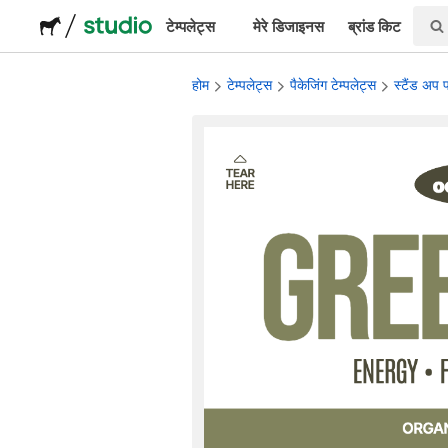
टेम्पलेट्स
मेरे डिजाइनस
ब्रांड किट
लोगो
होम
टेम्पलेट्स
पैकेजिंग टेम्पलेट्स
स्टैंड अप 
स्टीकर्स
पैकेजिंग
लेबल्स
टी-शर्ट्स
इवेंट्स & मार्केटिंग
सोशल मीडिया
एडवरटाइजिंग