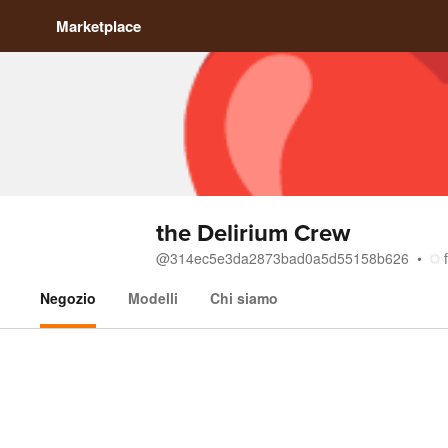
Marketplace
the Delirium Crew
@
314ec5e3da2873bad0a5d55158b626
Negozio
Modelli
Chi siamo
Negozio