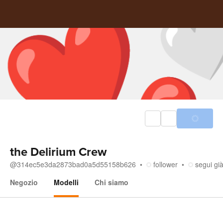
the Delirium Crew
@
314ec5e3da2873bad0a5d55158b626
follower
segui gi
Negozio
Modelli
Chi siamo
Modelli