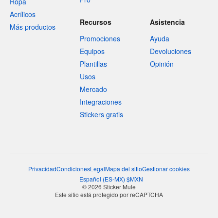
Ropa
Acrílicos
Recursos
Asistencia
Más productos
Promociones
Ayuda
Equipos
Devoluciones
Plantillas
Opinión
Usos
Mercado
Integraciones
Stickers gratis
Privacidad
Condiciones
Legal
Mapa del sitio
Gestionar cookies
Español
(
ES-MX
)
$
MXN
© 2026 Sticker Mule
Este sitio está protegido por reCAPTCHA