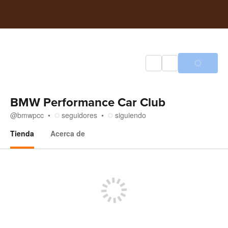
BMW Performance Car Club
@
bmwpcc
seguidores
siguiendo
Tienda
Acerca de
Tienda