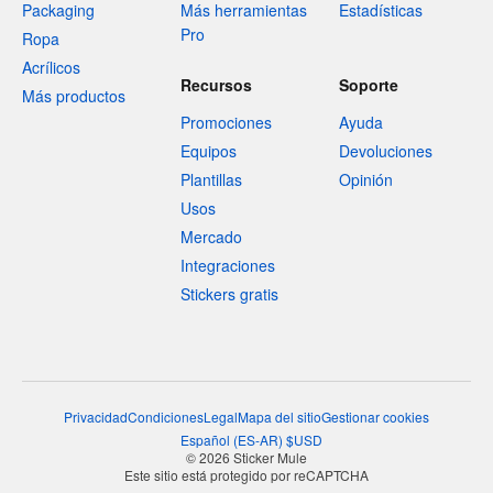
Packaging
Más herramientas
Estadísticas
Pro
Ropa
Acrílicos
Recursos
Soporte
Más productos
Promociones
Ayuda
Equipos
Devoluciones
Plantillas
Opinión
Usos
Mercado
Integraciones
Stickers gratis
Privacidad
Condiciones
Legal
Mapa del sitio
Gestionar cookies
Español
(
ES-AR
)
$
USD
© 2026 Sticker Mule
Este sitio está protegido por reCAPTCHA