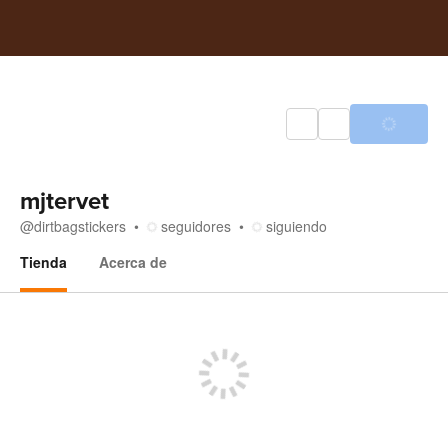
mjtervet
@
dirtbagstickers
seguidores
siguiendo
Tienda
Acerca de
Tienda