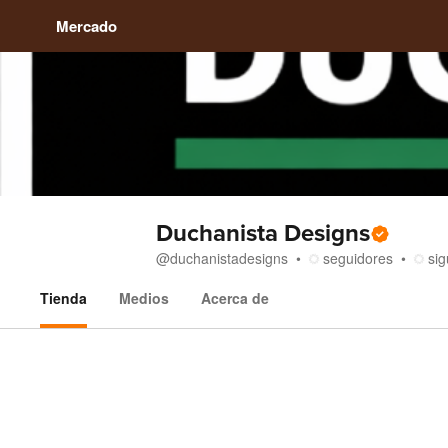
Mercado
Duchanista Designs
@
duchanistadesigns
seguidores
si
Tienda
Medios
Acerca de
Tienda