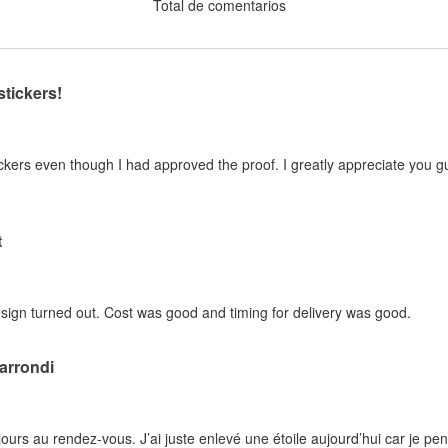
Total de comentarios
stickers!
kers even though I had approved the proof. I greatly appreciate you guy
t
sign turned out. Cost was good and timing for delivery was good.
 arrondi
ujours au rendez-vous. J’ai juste enlevé une étoile aujourd’hui car je pe