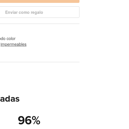
Enviar como regalo
odo color
 
impermeables
eadas
96
%