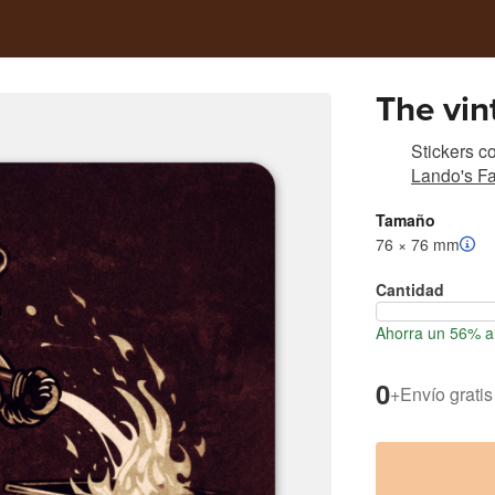
The vin
Stickers 
Lando's F
Tamaño
76 × 76 mm
Cantidad
Ahorra un 56% al
0
+
Envío gratis