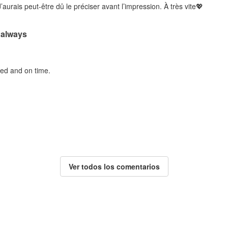
’aurais peut-être dû le préciser avant l’impression. À très vite💖
 always
ted and on time.
Ver todos los comentarios