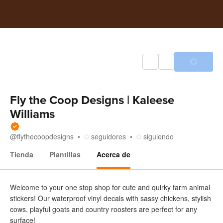
Fly the Coop Designs | Kaleese
Williams
@
flythecoopdesigns
seguidores
siguiendo
Tienda
Plantillas
Acerca de
Acerca de
Welcome to your one stop shop for cute and quirky farm animal
stickers! Our waterproof vinyl decals with sassy chickens, stylish
cows, playful goats and country roosters are perfect for any
surface!