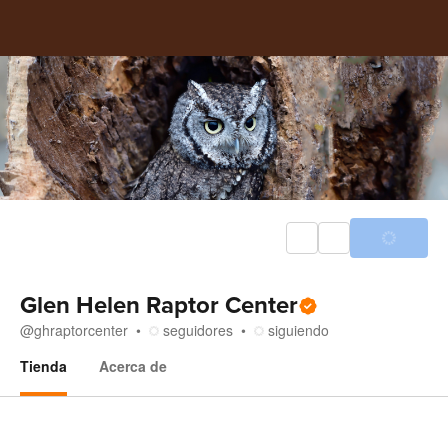
Glen Helen Raptor Center
@
ghraptorcenter
seguidores
siguiendo
Tienda
Acerca de
Tienda