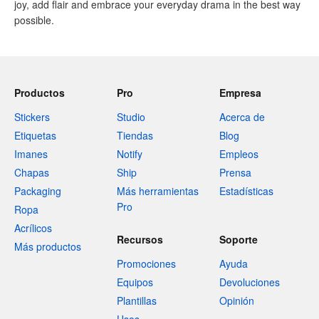
joy, add flair and embrace your everyday drama in the best way
possible.
Productos
Pro
Empresa
Stickers
Studio
Acerca de
Etiquetas
Tiendas
Blog
Imanes
Notify
Empleos
Chapas
Ship
Prensa
Packaging
Más herramientas
Estadísticas
Pro
Ropa
Acrílicos
Recursos
Soporte
Más productos
Promociones
Ayuda
Equipos
Devoluciones
Plantillas
Opinión