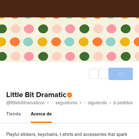
Little Bit Dramatic
@
littlebitdramaticco
seguidores
siguiendo
6
pedidos
Tienda
Acerca de
Acerca de
Playful stickers, keychains, t-shirts and accessories that spark