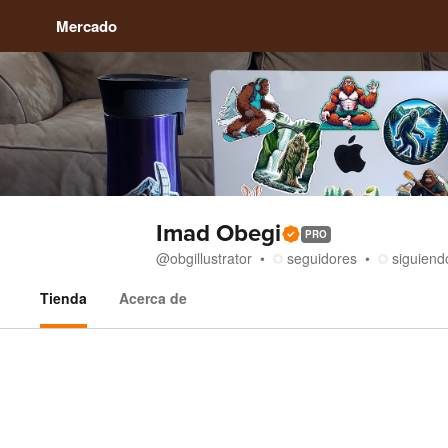
Mercado
Imad Obegi
PRO
@
obgillustrator
seguidores
siguiend
Tienda
Acerca de
Tienda