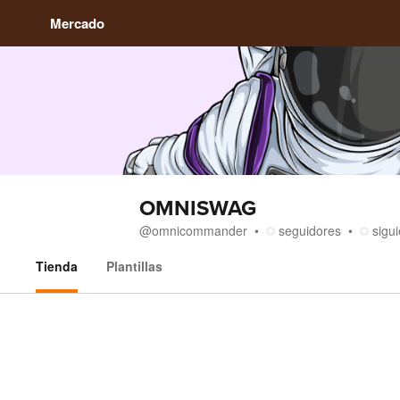
Mercado
OMNISWAG
@
omnicommander
seguidores
sigu
Tienda
Plantillas
Tienda