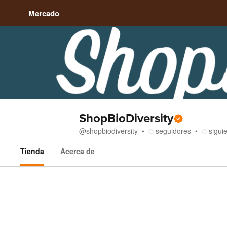
Mercado
ShopBioDiversity
@
shopbiodiversity
seguidores
sigui
Tienda
Acerca de
Tienda