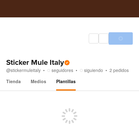
Sticker Mule Italy
@
stickermuleitaly
seguidores
siguiendo
2
pedidos
Tienda
Medios
Plantillas
Plantillas