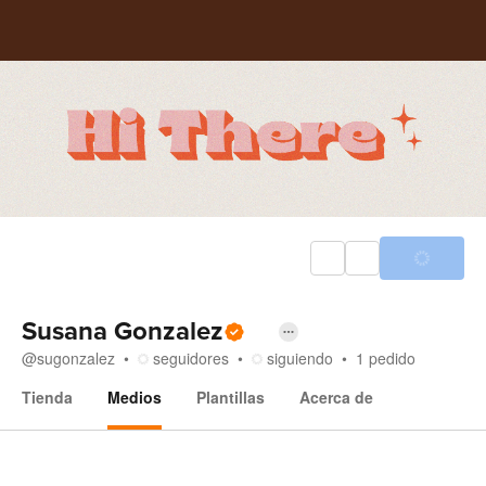
Susana Gonzalez
@
sugonzalez
seguidores
siguiendo
1
pedido
Tienda
Medios
Plantillas
Acerca de
Medios