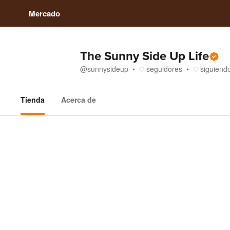
Mercado
The Sunny Side Up Life
@
sunnysideup
seguidores
siguiend
Tienda
Acerca de
Tienda