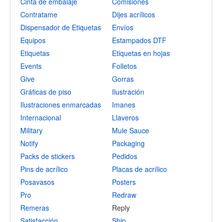
Cinta de embalaje
Comisiones
Contratame
Dijes acrílicos
Dispensador de Etiquetas
Envíos
Equipos
Estampados DTF
Etiquetas
Etiquetas en hojas
Events
Folletos
Give
Gorras
Gráficas de piso
Ilustración
Ilustraciones enmarcadas
Imanes
Internacional
Llaveros
Military
Mule Sauce
Notify
Packaging
Packs de stickers
Pedidos
Pins de acrílico
Placas de acrílico
Posavasos
Posters
Pro
Redraw
Remeras
Reply
Satisfacción
Ship