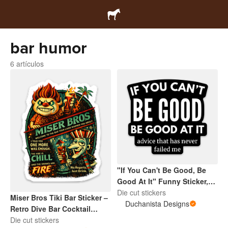
bar humor
6 artículos
"If You Can't Be Good, Be
Good At It" Funny Sticker,
Sarcastic Humor Quote
Die cut stickers
Miser Bros Tiki Bar Sticker –
Decal, Adult Joke Vinyl
Duchanista Designs
Retro Dive Bar Cocktail
Sticker
Decal, Vintage Island Bar
Die cut stickers