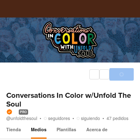
Conversations In Color w/Unfold The
Soul
PRO
@
unfoldthesoul
seguidores
siguiendo
47
pedidos
Tienda
Medios
Plantillas
Acerca de