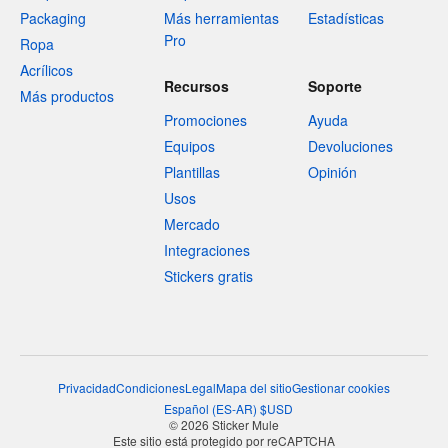
Packaging
Más herramientas
Estadísticas
Pro
Ropa
Acrílicos
Recursos
Soporte
Más productos
Promociones
Ayuda
Equipos
Devoluciones
Plantillas
Opinión
Usos
Mercado
Integraciones
Stickers gratis
Privacidad
Condiciones
Legal
Mapa del sitio
Gestionar cookies
Español
(
ES-AR
)
$
USD
© 2026 Sticker Mule
Este sitio está protegido por reCAPTCHA