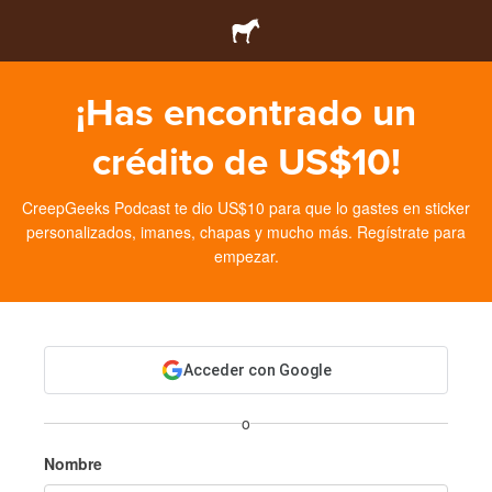
¡Has encontrado un
crédito de US$10!
CreepGeeks Podcast te dio US$10 para que lo gastes en sticker
personalizados, imanes, chapas y mucho más. Regístrate para
empezar.
Acceder con Google
o
Nombre