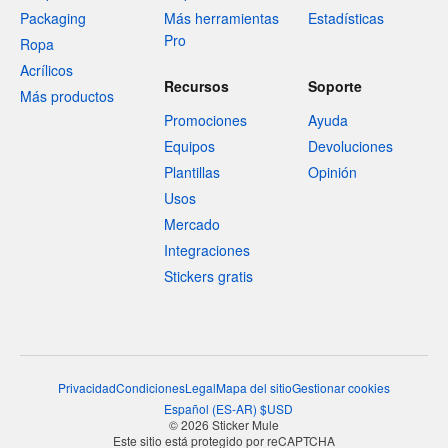
Packaging
Más herramientas
Estadísticas
Pro
Ropa
Acrílicos
Recursos
Soporte
Más productos
Promociones
Ayuda
Equipos
Devoluciones
Plantillas
Opinión
Usos
Mercado
Integraciones
Stickers gratis
Privacidad
Condiciones
Legal
Mapa del sitio
Gestionar cookies
Español
(
ES-AR
)
$
USD
© 2026 Sticker Mule
Este sitio está protegido por reCAPTCHA