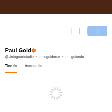
Paul Gold
@
vintageartstudio
seguidores
siguiendo
Tienda
Acerca de
Tienda