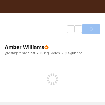
Amber Williams
@
vintagethisandthat
seguidores
siguiendo
Tienda