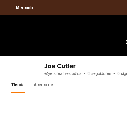
Mercado
Joe Cutler
@
yeticreativestudios
seguidores
sig
Tienda
Acerca de
Tienda