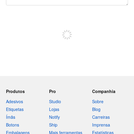
240 caracteres restando
Inscreva-se para postar
Produtos
Pro
Companhia
Adesivos
Studio
Sobre
Etiquetas
Lojas
Blog
Ímãs
Notify
Carreiras
Botons
Ship
Imprensa
Embalagens
Mais ferramentas
Estatísticas