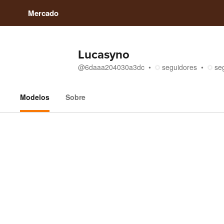
Mercado
Lucasyno
@
6daaa204030a3dc
seguidores
se
Modelos
Sobre
Modelos