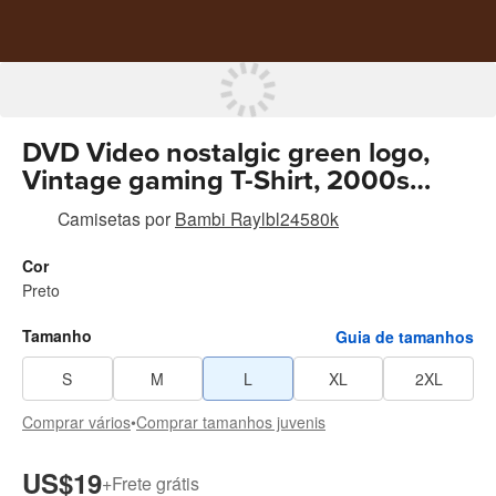
DVD Video nostalgic green logo,
Vintage gaming T-Shirt, 2000s
aesthetic, Retro good shirts tiedye
Camisetas
por
Bambi Raylbl24580k
mugshot shirt breezy shirt Cotton
Menswear
Cor
Preto
Tamanho
Guia de tamanhos
S
M
L
XL
2XL
Comprar vários
•
Comprar tamanhos juvenis
US$19
+
Frete grátis