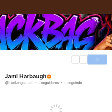
Jami Harbaugh
@
blackbagsquad
seguidores
seguindo
Loja