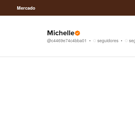
Mercado
Michelle
@
c4469e74c4bba01
seguidores
se
Loja