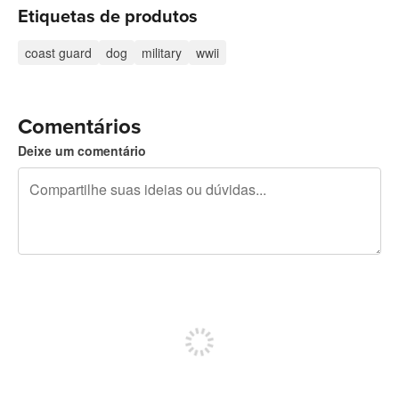
Etiquetas de produtos
coast guard
dog
military
wwii
Comentários
Deixe um comentário
240 caracteres restando
Inscreva-se para postar