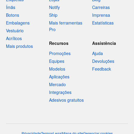
Ímãs
Notify
Carreiras
Botons
Ship
Imprensa
Embalagens
Mais ferramentas
Estatísticas
Pro
Vestuário
Acrílicos
Recursos
Assistência
Mais produtos
Promoções
Ajuda
Equipes
Devoluções
Modelos
Feedback
Aplicações
Mercado
Integrações
Adesivos gratuitos
Privacidade
Termos
Legal
Mapa do site
Gerenciar cookies