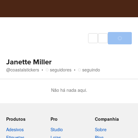
Janette Miller
@
coastalstickers
seguidores
seguindo
Não há nada aqui.
Produtos
Pro
Companhia
Adesivos
Studio
Sobre
Etiquetas
Lojas
Blog