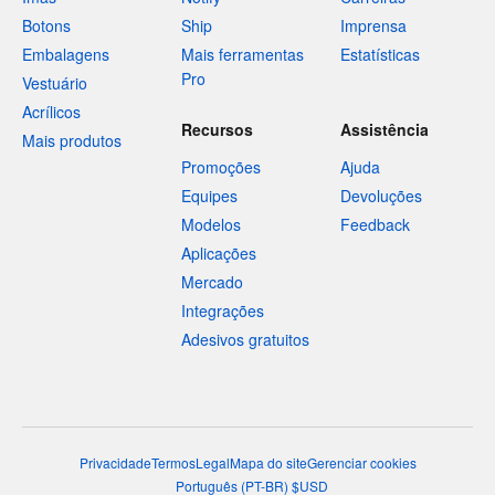
Botons
Ship
Imprensa
Embalagens
Mais ferramentas
Estatísticas
Pro
Vestuário
Acrílicos
Recursos
Assistência
Mais produtos
Promoções
Ajuda
Equipes
Devoluções
Modelos
Feedback
Aplicações
Mercado
Integrações
Adesivos gratuitos
Privacidade
Termos
Legal
Mapa do site
Gerenciar cookies
Português
(
PT-BR
)
$
USD