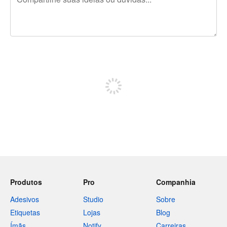
240 caracteres restando
Inscreva-se para postar
Produtos
Pro
Companhia
Adesivos
Studio
Sobre
Etiquetas
Lojas
Blog
Ímãs
Notify
Carreiras